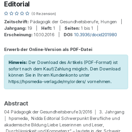
Editorial
(0 Rezension)
Zeitschrift:
Pädagogik der Gesundheitsberufe, Hungen |
Jahrgang:
19 |
Heft:
1 |
Seiten:
1 bis 1 |
Erscheinung:
10.10.2016 |
DOI:
10.3936/docid201980
Erwerb der Online-Version als PDF-Datei
Hinweis:
Der Download des Artikels (PDF-Format) ist
sofort nach dem Kauf/Zahlung möglich. Den Download
können Sie in Ihrem Kundenkonto unter
https://hpsmedia-verlag.de/my/orders/ vornehmen.
Abstract
04 Pädagogik der Gesundheitsberufe 3/2016 │ 3. Jahrgang
│ hpsmedia, Nidda Editorial Schwerpunkt Berufliche und
akademische Bildung Liebe Leserinnen und Leser,
„Durchlässigkeit und Kompetenz“ – lautete in der Schweiz