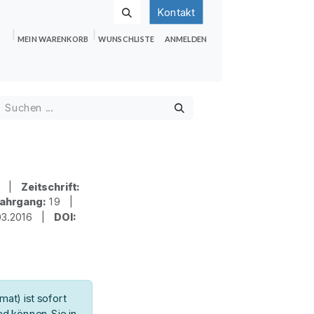
Kontakt
MEIN WARENKORB
WUNSCHLISTE
ANMELDEN
nden
Shop
Hilfe
Jobs
ck |
Zeitschrift:
ahrgang:
19 |
03.2016 |
DOI:
at) ist sofort
d können Sie in