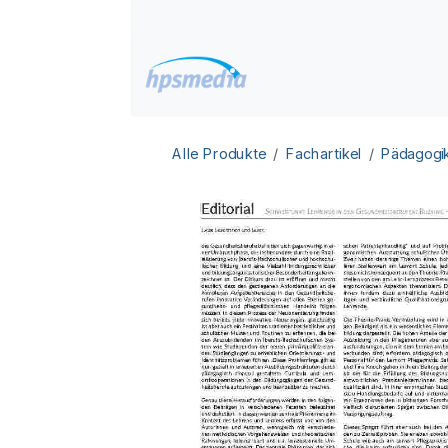
Zum Inhalt springen
Home
Datenbanken
Alle Produkte
Fachartikel
Pädagogi