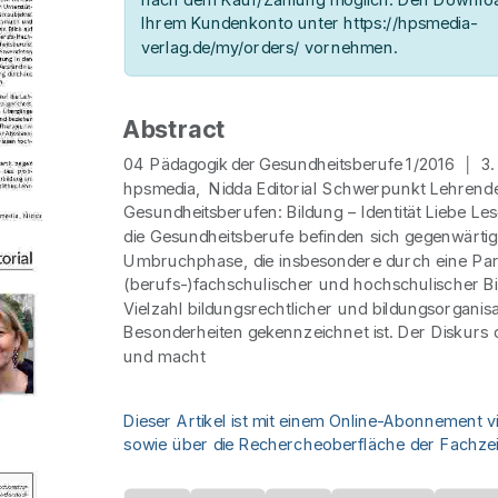
Ihrem Kundenkonto unter https://hpsmedia-
verlag.de/my/orders/ vornehmen.
Abstract
04 Pädagogik der Gesundheitsberufe 1/2016 │ 
hpsmedia, Nidda Editorial Schwerpunkt Lehrende
Gesundheitsberufen: Bildung – Identität Liebe Le
die Gesundheitsberufe befinden sich gegenwärtig 
Umbruchphase, die insbesondere durch eine Para
(berufs-)fachschulischer und hochschulischer B
Vielzahl bildungsrechtlicher und bildungsorganis
Besonderheiten gekennzeichnet ist. Der Diskurs d
und macht
Dieser Artikel ist mit einem Online-Abonnement v
sowie über die Rechercheoberfläche der Fachzeit