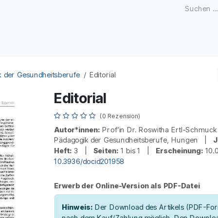
Zeitschriften
Open Access
Kongresse
Firmenku
k der Gesundheitsberufe
Editorial
Editorial
(0 Rezension)
Autor*innen:
Prof’in Dr. Roswitha Ertl-Schmu
Pädagogik der Gesundheitsberufe, Hungen |
J
Heft:
3 |
Seiten:
1 bis 1 |
Erscheinung:
10.
10.3936/docid201958
Erwerb der Online-Version als PDF-Datei
Hinweis:
Der Download des Artikels (PDF-Form
nach dem Kauf/Zahlung möglich. Den Downloa