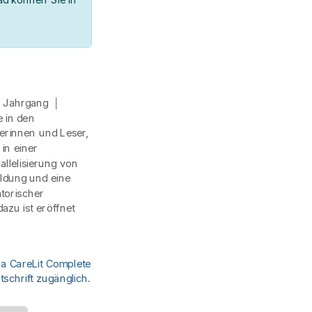
3. Jahrgang │
 in den
serinnen und Leser,
in einer
llelisierung von
ildung und eine
atorischer
azu ist eröffnet
ia CareLit Complete
schrift zugänglich.