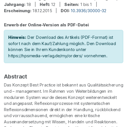
Jahrgang:
18 |
Heft:
12 |
Seiten:
1 bis 1 |
Erscheinung:
18.12.2015 |
DOI:
10.3936/30000-32
Erwerb der Online-Version als PDF-Datei
Hinweis:
Der Download des Artikels (PDF-Format) ist
sofort nach dem Kauf/Zahlung möglich. Den Download
können Sie in Ihrem Kundenkonto unter
https://hpsmedia-verlag.de/my/orders/ vornehmen.
Abstract
Das Konzept Best Practice ist bekannt aus Qualitätssicherung
und – management. Im Rahmen von Weiterbildungen im
modularen System wurde dieses Konzept weiterentwickelt
und angepasst. Reflexionsprozesse mit systematischen
Reflexionsdimensionen direkt in der Handlung, rückblickend
und vorrausschauend, ermöglichen eine kritische
Auseinandersetzung mit Wissen, Handeln und Reaktionen.