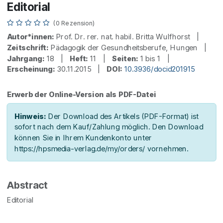
Editorial
(0 Rezension)
Autor*innen:
Prof. Dr. rer. nat. habil. Britta Wulfhorst |
Zeitschrift:
Pädagogik der Gesundheitsberufe, Hungen |
Jahrgang:
18 |
Heft:
11 |
Seiten:
1 bis 1 |
Erscheinung:
30.11.2015 |
DOI:
10.3936/docid201915
Erwerb der Online-Version als PDF-Datei
Hinweis:
Der Download des Artikels (PDF-Format) ist
sofort nach dem Kauf/Zahlung möglich. Den Download
können Sie in Ihrem Kundenkonto unter
https://hpsmedia-verlag.de/my/orders/ vornehmen.
Abstract
Editorial