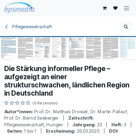
Zum Inhalt springen
Pflegewissenschaft
Die Stärkung informeller Pflege –
aufgezeigt an einer
strukturschwachen, ländlichen Region
in Deutschland
(0 Rezension)
Autor*innen:
Prof. Dr. Matthias Drossel, Dr. Martin Pallauf,
Prof. Dr. Bernd Seeberger |
Zeitschrift:
Pflegewissenschaft, Hungen |
Jahrgang:
23 |
Heft:
3 |
Seiten:
1 bis 1 |
Erscheinung:
26.03.2020 |
DOI: