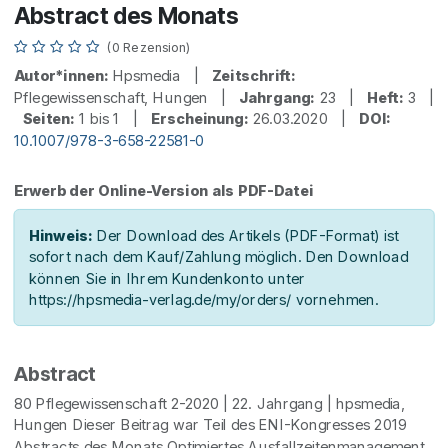
Abstract des Monats
(0 Rezension)
Autor*innen:
Hpsmedia |
Zeitschrift:
Pflegewissenschaft, Hungen |
Jahrgang:
23 |
Heft:
3 |
Seiten:
1 bis 1 |
Erscheinung:
26.03.2020 |
DOI:
10.1007/978-3-658-22581-0
Erwerb der Online-Version als PDF-Datei
Hinweis:
Der Download des Artikels (PDF-Format) ist
sofort nach dem Kauf/Zahlung möglich. Den Download
können Sie in Ihrem Kundenkonto unter
https://hpsmedia-verlag.de/my/orders/ vornehmen.
Abstract
80 Pflegewissenschaft 2-2020 | 22. Jahrgang | hpsmedia,
Hungen Dieser Beitrag war Teil des ENI-Kongresses 2019
Abstracts des Monats Optimiertes Ausfallzeitenmanagement