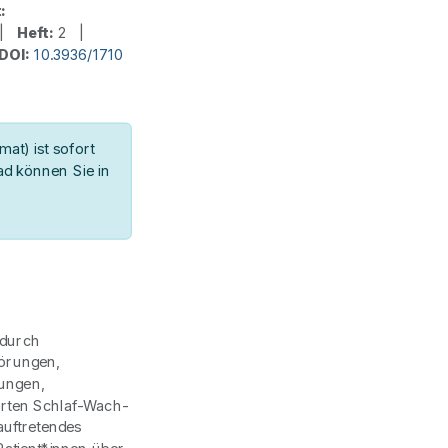
:
 |
Heft:
2 |
DOI:
10.3936/1710
at) ist sofort
d können Sie in
n
 durch
törungen,
ungen,
örten Schlaf-Wach-
auftretendes