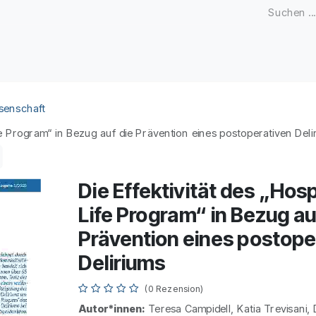
Zeitschriften
Open Access
Kongresse
Firmenku
senschaft
Life Program“ in Bezug auf die Prävention eines postoperativen Deli
Die Effektivität des „Hosp
Life Program“ in Bezug au
Prävention eines postope
Deliriums
(0 Rezension)
Autor*innen:
Teresa Campidell, Katia Trevisani, 