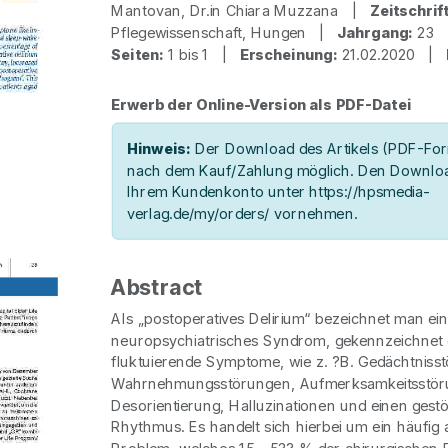
Mantovan, Dr.in Chiara Muzzana |
Zeitschrift
Pflegewissenschaft, Hungen |
Jahrgang:
23
Seiten:
1 bis 1 |
Erscheinung:
21.02.2020 |
Erwerb der Online-Version als PDF-Datei
Hinweis:
Der Download des Artikels (PDF-Form
nach dem Kauf/Zahlung möglich. Den Downloa
Ihrem Kundenkonto unter https://hpsmedia-
verlag.de/my/orders/ vornehmen.
Abstract
Als „postoperatives Delirium“ bezeichnet man ei
neuropsychiatrisches Syndrom, gekennzeichnet
fluktuierende Symptome, wie z. ?B. Gedächtniss
Wahrnehmungsstörungen, Aufmerksamkeitsstör
Desorientierung, Halluzinationen und einen gest
Rhythmus. Es handelt sich hierbei um ein häufig 