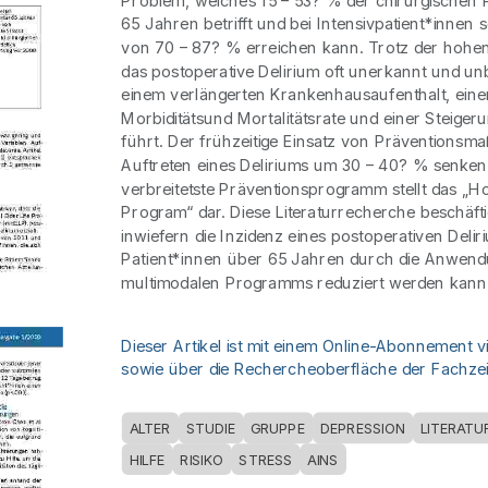
Problem, welches 15 – 53? % der chirurgischen 
65 Jahren betrifft und bei Intensivpatient*innen 
von 70 – 87? % erreichen kann. Trotz der hohen 
das postoperative Delirium oft unerkannt und un
einem verlängerten Krankenhausaufenthalt, eine
Morbiditätsund Mortalitätsrate und einer Steiger
führt. Der frühzeitige Einsatz von Präventions
Auftreten eines Deliriums um 30 – 40? % senken
verbreitetste Präventionsprogramm stellt das „Hos
Program“ dar. Diese Literaturrecherche beschäftig
inwiefern die Inzidenz eines postoperativen Delir
Patient*innen über 65 Jahren durch die Anwend
multimodalen Programms reduziert werden kann
Dieser Artikel ist mit einem Online-Abonnement v
sowie über die Rechercheoberfläche der Fachzeit
ALTER
STUDIE
GRUPPE
DEPRESSION
LITERAT
HILFE
RISIKO
STRESS
AINS