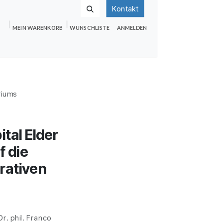
Kontakt
MEIN WARENKORB
WUNSCHLISTE
ANMELDEN
nden
Shop
Hilfe
Jobs
riums
ital Elder
f die
rativen
Dr. phil. Franco