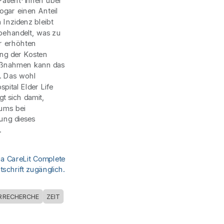
Patient*innen über
sogar einen Anteil
Inzidenz bleibt
behandelt, was zu
r erhöhten
ung der Kosten
maßnahmen kann das
. Das wohl
pital Elder Life
t sich damit,
iums bei
ung dieses
.
ia CareLit Complete
schrift zugänglich.
URRECHERCHE
ZEIT