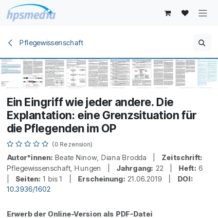
Zum Inhalt springen
Pflegewissenschaft
Ein Eingriff wie jeder andere. Die
Explantation: eine Grenzsituation für
die Pflegenden im OP
(0 Rezension)
Autor*innen:
Beate Ninow, Diana Brodda |
Zeitschrift:
Pflegewissenschaft, Hungen |
Jahrgang:
22 |
Heft:
6
|
Seiten:
1 bis 1 |
Erscheinung:
21.06.2019 |
DOI:
10.3936/1602
Erwerb der Online-Version als PDF-Datei