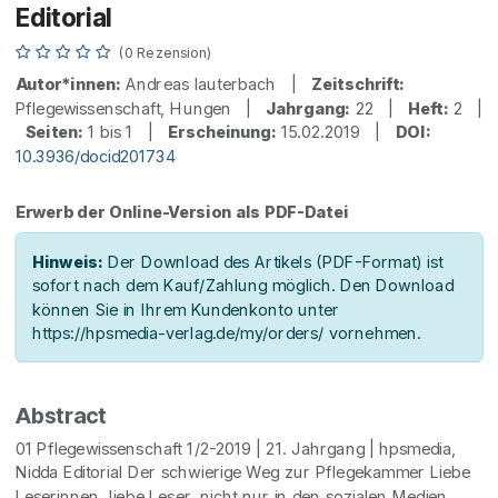
Editorial
(0 Rezension)
Autor*innen:
Andreas lauterbach |
Zeitschrift:
Pflegewissenschaft, Hungen |
Jahrgang:
22 |
Heft:
2 |
Seiten:
1 bis 1 |
Erscheinung:
15.02.2019 |
DOI:
10.3936/docid201734
Erwerb der Online-Version als PDF-Datei
Hinweis:
Der Download des Artikels (PDF-Format) ist
sofort nach dem Kauf/Zahlung möglich. Den Download
können Sie in Ihrem Kundenkonto unter
https://hpsmedia-verlag.de/my/orders/ vornehmen.
Abstract
01 Pflegewissenschaft 1/2-2019 | 21. Jahrgang | hpsmedia,
Nidda Editorial Der schwierige Weg zur Pflegekammer Liebe
Leserinnen, liebe Leser, nicht nur in den sozialen Medien