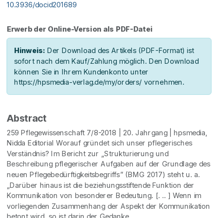
10.3936/docid201689
Erwerb der Online-Version als PDF-Datei
Hinweis:
Der Download des Artikels (PDF-Format) ist
sofort nach dem Kauf/Zahlung möglich. Den Download
können Sie in Ihrem Kundenkonto unter
https://hpsmedia-verlag.de/my/orders/ vornehmen.
Abstract
259 Pflegewissenschaft 7/8-2018 | 20. Jahrgang | hpsmedia,
Nidda Editorial Worauf gründet sich unser pflegerisches
Verständnis? Im Bericht zur „Strukturierung und
Beschreibung pflegerischer Aufgaben auf der Grundlage des
neuen Pflegebedürftigkeitsbegriffs” (BMG 2017) steht u. a.
„Darüber hinaus ist die beziehungsstiftende Funktion der
Kommunikation von besonderer Bedeutung. [. .. ] Wenn im
vorliegenden Zusammenhang der Aspekt der Kommunikation
betont wird, so ist darin der Gedanke