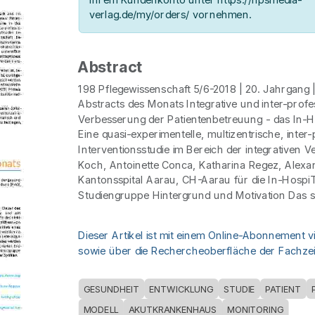
verlag.de/my/orders/ vornehmen.
Abstract
198 Pflegewissenschaft 5/6-2018 | 20. Jahrgang 
Abstracts des Monats Integrative und inter-profe
Verbesserung der Patientenbetreuung - das In-
Eine quasi-experimentelle, multizentrische, inter-
Interventionsstudie im Bereich der integrativen 
Koch, Antoinette Conca, Katharina Regez, Alexa
Kantonsspital Aarau, CH-Aarau für die In-Hosp
Studiengruppe Hintergrund und Motivation Das 
Dieser Artikel ist mit einem Online-Abonnement v
sowie über die Rechercheoberfläche der Fachzeit
GESUNDHEIT
ENTWICKLUNG
STUDIE
PATIENT
MODELL
AKUTKRANKENHAUS
MONITORING