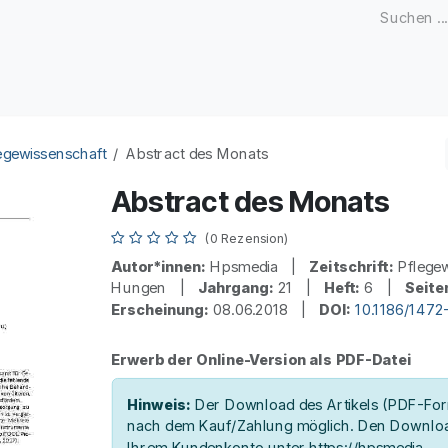
Zeitschriften
Open Access
Kongresse
Firmenku
egewissenschaft
Abstract des Monats
Abstract des Monats
(0 Rezension)
Autor*innen:
Hpsmedia |
Zeitschrift:
Pflegew
Hungen |
Jahrgang:
21 |
Heft:
6 |
Seite
Erscheinung:
08.06.2018 |
DOI:
10.1186/1472
Erwerb der Online-Version als PDF-Datei
Hinweis:
Der Download des Artikels (PDF-Form
nach dem Kauf/Zahlung möglich. Den Downloa
Ihrem Kundenkonto unter https://hpsmedia-