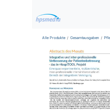
Zum Inhalt springen
Home
Datenbanken
Alle Produkte
Gesamtausgaben
Pfl