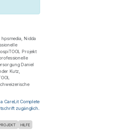
| hpsmedia, Nidda
ssionelle
HospiTOOL Projekt
professionelle
Versorgung Daniel
nder Kutz,
iTOOL
schweizerische
ia CareLit Complete
schrift zugänglich.
PROJEKT
HILFE