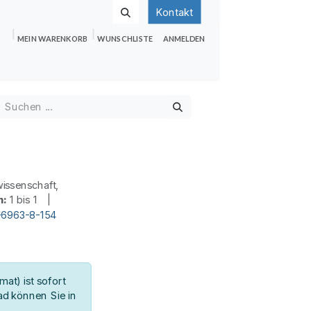
Kontakt
MEIN WARENKORB
WUNSCHLISTE
ANMELDEN
nden
Shop
Hilfe
Jobs
issenschaft,
n:
1 bis 1 |
-6963-8-154
at) ist sofort
d können Sie in