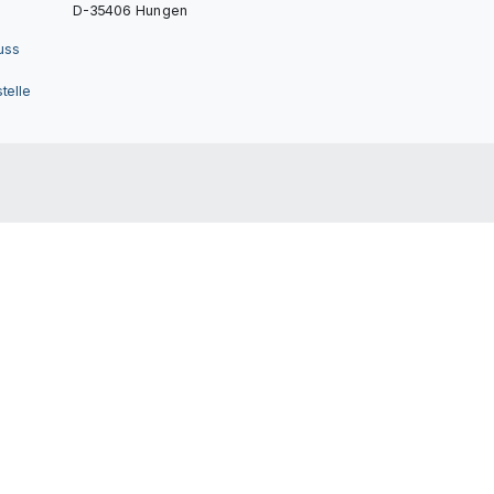
D-35406 Hungen
uss
telle