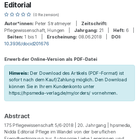
Editorial
(0 Rezension)
Autor*innen:
Peter Stratmeyer |
Zeitschrift:
Pflegewissenschaft, Hungen |
Jahrgang:
21 |
Heft:
6 |
Seiten:
1 bis 1 |
Erscheinung:
08.06.2018 |
DOI:
10.3936/docid201676
Erwerb der Online-Version als PDF-Datei
Hinweis:
Der Download des Artikels (PDF-Format) ist
sofort nach dem Kauf/Zahlung möglich. Den Download
können Sie in Ihrem Kundenkonto unter
https://hpsmedia-verlag.de/my/orders/ vornehmen.
Abstract
175 Pflegewissenschaft 5/6-2018 | 20. Jahrgang | hpsmedia,
Nidda Editorial Pflege im Wandel von der beruflichen
Fremdbestimmung zur Autonomie Liebe Leserinnen und