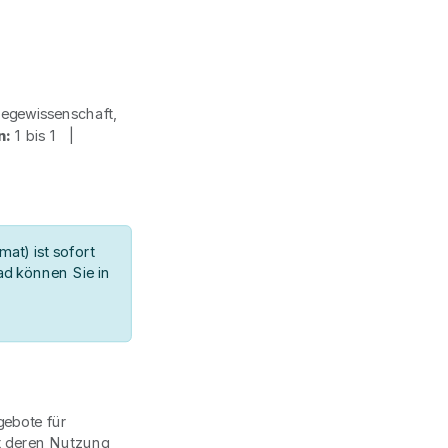
egewissenschaft,
n:
1 bis 1 |
7
at) ist sofort
d können Sie in
gebote für
t deren Nutzung