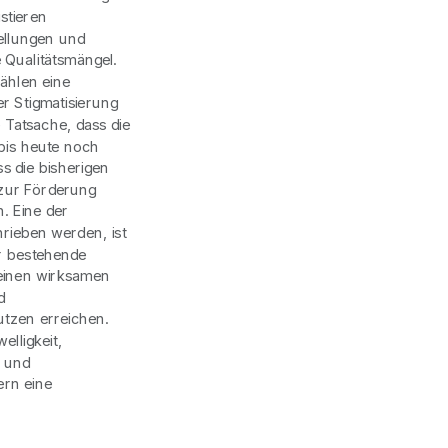
stieren
ellungen und
 Qualitätsmängel.
ählen eine
r Stigmatisierung
Tatsache, dass die
bis heute noch
ss die bisherigen
zur Förderung
. Eine der
hrieben werden, ist
r bestehende
 einen wirksamen
d
tzen erreichen.
lligkeit,
g und
ern eine