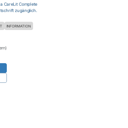
ia CareLit Complete
schrift zugänglich.
T
INFORMATION
uern)