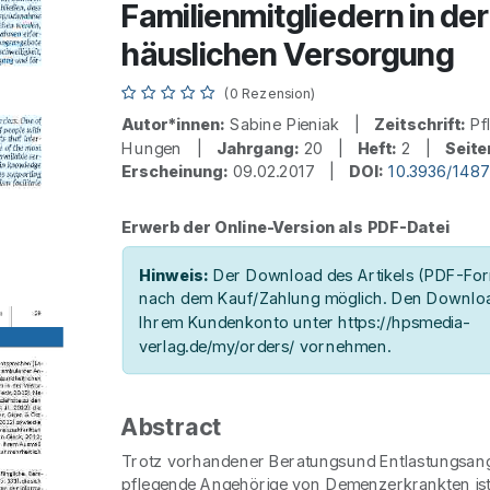
Familienmitgliedern in der
häuslichen Versorgung
(0 Rezension)
Autor*innen:
Sabine Pieniak |
Zeitschrift:
Pfl
Hungen |
Jahrgang:
20 |
Heft:
2 |
Seite
Erscheinung:
09.02.2017 |
DOI:
10.3936/148
Erwerb der Online-Version als PDF-Datei
Hinweis:
Der Download des Artikels (PDF-Form
nach dem Kauf/Zahlung möglich. Den Downloa
Ihrem Kundenkonto unter https://hpsmedia-
verlag.de/my/orders/ vornehmen.
Abstract
Trotz vorhandener Beratungsund Entlastungsan
pflegende Angehörige von Demenzerkrankten is