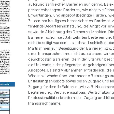
aufgrund zahlreicher Barrieren nur gering. Es exi
personenbezogene Barrieren, wie negative Einst
Erwartungen, und angebotsbedingte Hürden, wie
Zu den am häufigsten beschriebenen Barrieren z
fehlende Bedarfseinschätzung, die Angst vor eine
sowie die Ablehnung des Demenzerkrankten. Die 
Barrieren schon seit Jahrzehnten bestehen und 
nicht beseitigt wurden, lässt darauf schließen, da
Maßnahmen zur Beseitigung der Barrieren bzw. 
einer Inanspruchnahme nicht ausreichend wirken
gewichtigsten Barrieren, die in der Literatur besc
die Unkenntnis der pflegenden Angehörigen übe
Angebote. Es sind Maßnahmen erforderlich, die
Wissenszuwachs über vorhandene Beratungsun
Entlastungsangebote sowie deren Zugang und Nu
Zugangsfördernde Faktoren, wie z. B. Niederschwe
Legitimierung, Vertrauensaufbau, Wertschätzun
Professionalität erleichtern den Zugang und förd
Inanspruchnahme.