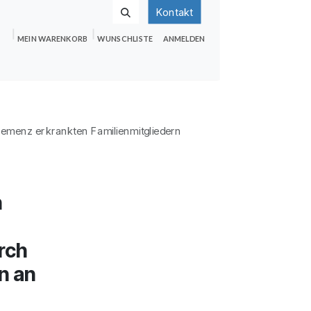
Kontakt
MEIN WARENKORB
WUNSCHLISTE
ANMELDEN
nden
Shop
Hilfe
Jobs
emenz erkrankten Familienmitgliedern
n
rch
n an