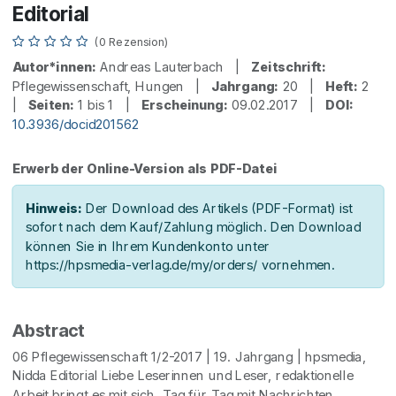
Editorial
(0 Rezension)
Autor*innen:
Andreas Lauterbach |
Zeitschrift:
Pflegewissenschaft, Hungen |
Jahrgang:
20 |
Heft:
2
|
Seiten:
1 bis 1 |
Erscheinung:
09.02.2017 |
DOI:
10.3936/docid201562
Erwerb der Online-Version als PDF-Datei
Hinweis:
Der Download des Artikels (PDF-Format) ist
sofort nach dem Kauf/Zahlung möglich. Den Download
können Sie in Ihrem Kundenkonto unter
https://hpsmedia-verlag.de/my/orders/ vornehmen.
Abstract
06 Pflegewissenschaft 1/2-2017 | 19. Jahrgang | hpsmedia,
Nidda Editorial Liebe Leserinnen und Leser, redaktionelle
Arbeit bringt es mit sich, Tag für Tag mit Nachrichten,