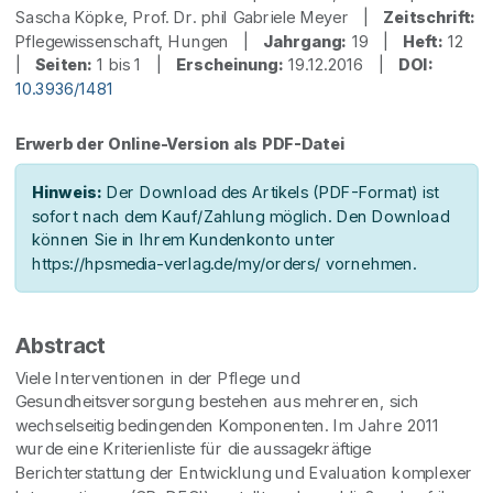
Sascha Köpke, Prof. Dr. phil Gabriele Meyer |
Zeitschrift:
Pflegewissenschaft, Hungen |
Jahrgang:
19 |
Heft:
12
|
Seiten:
1 bis 1 |
Erscheinung:
19.12.2016 |
DOI:
10.3936/1481
Erwerb der Online-Version als PDF-Datei
Hinweis:
Der Download des Artikels (PDF-Format) ist
sofort nach dem Kauf/Zahlung möglich. Den Download
können Sie in Ihrem Kundenkonto unter
https://hpsmedia-verlag.de/my/orders/ vornehmen.
Abstract
Viele Interventionen in der Pflege und
Gesundheitsversorgung bestehen aus mehreren, sich
wechselseitig bedingenden Komponenten. Im Jahre 2011
wurde eine Kriterienliste für die aussagekräftige
Berichterstattung der Entwicklung und Evaluation komplexer