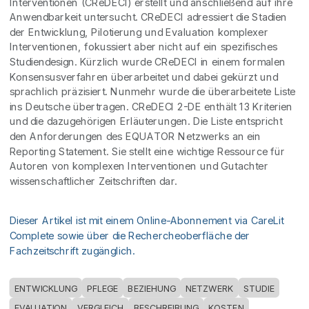
Interventionen (CReDECI) erstellt und anschließend auf ihre
Anwendbarkeit untersucht. CReDECI adressiert die Stadien
der Entwicklung, Pilotierung und Evaluation komplexer
Interventionen, fokussiert aber nicht auf ein spezifisches
Studiendesign. Kürzlich wurde CReDECI in einem formalen
Konsensusverfahren überarbeitet und dabei gekürzt und
sprachlich präzisiert. Nunmehr wurde die überarbeitete Liste
ins Deutsche übertragen. CReDECI 2-DE enthält 13 Kriterien
und die dazugehörigen Erläuterungen. Die Liste entspricht
den Anforderungen des EQUATOR Netzwerks an ein
Reporting Statement. Sie stellt eine wichtige Ressource für
Autoren von komplexen Interventionen und Gutachter
wissenschaftlicher Zeitschriften dar.
Dieser Artikel ist mit einem Online-Abonnement via CareLit
Complete sowie über die Rechercheoberfläche der
Fachzeitschrift zugänglich.
ENTWICKLUNG
PFLEGE
BEZIEHUNG
NETZWERK
STUDIE
EVALUATION
VERGLEICH
BESCHREIBUNG
KOSTEN