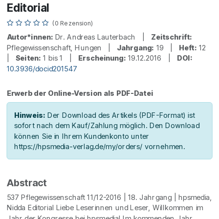
Editorial
(0 Rezension)
Autor*innen:
Dr. Andreas Lauterbach |
Zeitschrift:
Pflegewissenschaft, Hungen |
Jahrgang:
19 |
Heft:
12
|
Seiten:
1 bis 1 |
Erscheinung:
19.12.2016 |
DOI:
10.3936/docid201547
Erwerb der Online-Version als PDF-Datei
Hinweis:
Der Download des Artikels (PDF-Format) ist
sofort nach dem Kauf/Zahlung möglich. Den Download
können Sie in Ihrem Kundenkonto unter
https://hpsmedia-verlag.de/my/orders/ vornehmen.
Abstract
537 Pflegewissenschaft 11/12-2016 | 18. Jahrgang | hpsmedia,
Nidda Editorial Liebe Leserinnen und Leser, Willkommen im
Jahr der Kongresse bei hpsmedia! Im kommenden Jahr