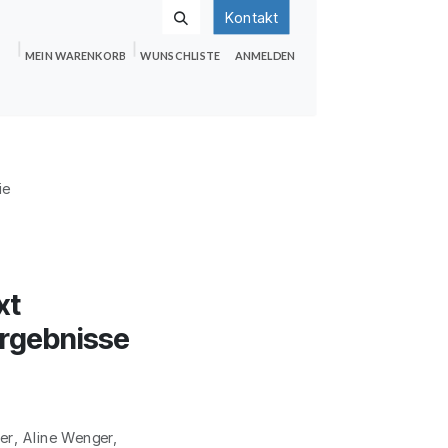
Kontakt
MEIN WARENKORB
WUNSCHLISTE
ANMELDEN
nden
Shop
Hilfe
Jobs
ie
xt
Ergebnisse
er, Aline Wenger,