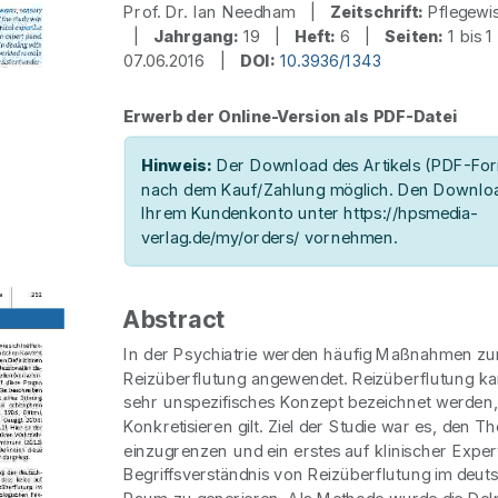
Prof. Dr. Ian Needham |
Zeitschrift:
Pflegewi
|
Jahrgang:
19 |
Heft:
6 |
Seiten:
1 bis
07.06.2016 |
DOI:
10.3936/1343
Erwerb der Online-Version als PDF-Datei
Hinweis:
Der Download des Artikels (PDF-Form
nach dem Kauf/Zahlung möglich. Den Downloa
Ihrem Kundenkonto unter https://hpsmedia-
verlag.de/my/orders/ vornehmen.
Abstract
In der Psychiatrie werden häufig Maßnahmen z
Reizüberflutung angewendet. Reizüberflutung kan
sehr unspezifisches Konzept bezeichnet werden,
Konkretisieren gilt. Ziel der Studie war es, den 
einzugrenzen und ein erstes auf klinischer Expe
Begriffsverständnis von Reizüberflutung im deut