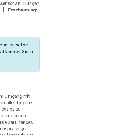
ssenschaft, Hungen
 1 |
Erscheinung:
at) ist sofort
d können Sie in
um Umgang mit
n allerdings als
 das es zu
Themenbereich
rtise beruhendes
schsprachigen