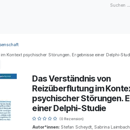
Zeitschriften
Open Access
Kongresse
Firmenku
senschaft
 im Kontext psychischer Störungen. Ergebnisse einer Delphi-Stud
Das Verständnis von
Reizüberflutung im Konte
psychischer Störungen. 
einer Delphi-Studie
(0 Rezension)
Autor*innen:
Stefan Scheydt, Sabrina Laimbach