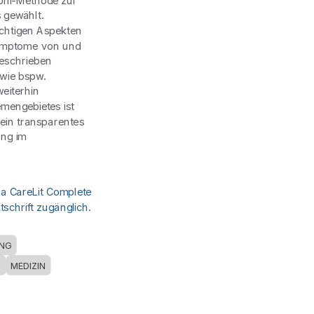
phi-Methode zur
 gewählt.
ichtigen Aspekten
Symptome von und
eschrieben
wie bspw.
eiterhin
mengebietes ist
ein transparentes
ung im
ia CareLit Complete
schrift zugänglich.
NG
N
MEDIZIN