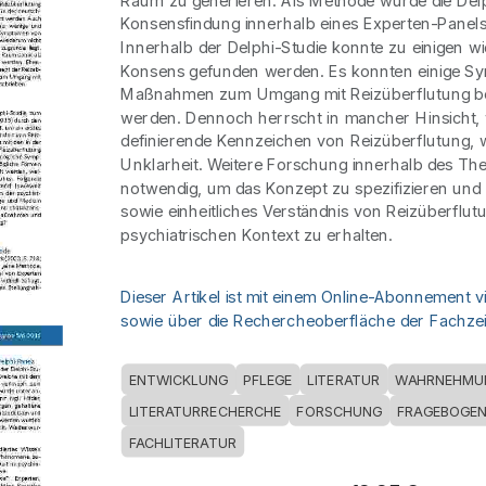
Raum zu generieren. Als Methode wurde die Del
Konsensfindung innerhalb eines Experten-Panels
Innerhalb der Delphi-Studie konnte zu einigen w
Konsens gefunden werden. Es konnten einige 
Maßnahmen zum Umgang mit Reizüberflutung b
werden. Dennoch herrscht in mancher Hinsicht, 
definierende Kennzeichen von Reizüberflutung, w
Unklarheit. Weitere Forschung innerhalb des The
notwendig, um das Konzept zu spezifizieren und 
sowie einheitliches Verständnis von Reizüberflut
psychiatrischen Kontext zu erhalten.
Dieser Artikel ist mit einem Online-Abonnement v
sowie über die Rechercheoberfläche der Fachzeit
ENTWICKLUNG
PFLEGE
LITERATUR
WAHRNEHMU
LITERATURRECHERCHE
FORSCHUNG
FRAGEBOGE
FACHLITERATUR