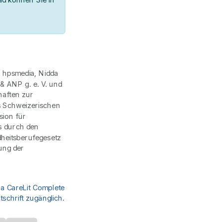
| hpsmedia, Nidda
 ANP g. e. V. und
haften zur
s Schweizerischen
ion für
s durch den
heitsberufegesetz
ung der
ia CareLit Complete
schrift zugänglich.