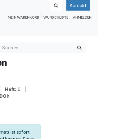
Kontakt
MEIN WARENKORB
WUNSCHLISTE
ANMELDEN
nden
Shop
Hilfe
Jobs
en
 |
Heft:
6 |
DOI:
at) ist sofort
d können Sie in