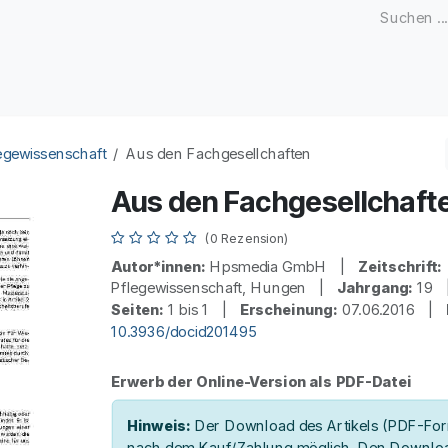
Zeitschriften
Open Access
Kongresse
Firmenku
egewissenschaft
Aus den Fachgesellchaften
Aus den Fachgesellchaft
(0 Rezension)
Autor*innen:
Hpsmedia GmbH |
Zeitschrift:
Pflegewissenschaft, Hungen |
Jahrgang:
19
Seiten:
1 bis 1 |
Erscheinung:
07.06.2016 |
10.3936/docid201495
Erwerb der Online-Version als PDF-Datei
Hinweis:
Der Download des Artikels (PDF-Form
nach dem Kauf/Zahlung möglich. Den Downloa