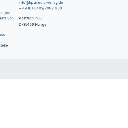
info@hpsmedia-verlag.de
+ 49 (0) 6402/7082-660
gungen
nsatz von
Postfach 1155
D-35406 Hungen
uss
telle