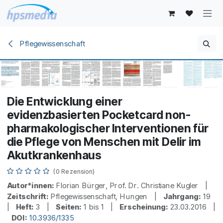
Zum Inhalt springen
Pflegewissenschaft
Die Entwicklung einer
evidenzbasierten Pocketcard non-
pharmakologischer Interventionen für
die Pflege von Menschen mit Delir im
Akutkrankenhaus
(0 Rezension)
Autor*innen:
Florian Bürger, Prof. Dr. Christiane Kugler |
Zeitschrift:
Pflegewissenschaft, Hungen |
Jahrgang:
19
|
Heft:
3 |
Seiten:
1 bis 1 |
Erscheinung:
23.03.2016 |
DOI:
10.3936/1335