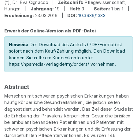
(†), Dr. Eva Cignacco |
Zeitschrift:
Pflegewissenschaft,
Hungen |
Jahrgang:
19 |
Heft:
3 |
Seiten:
1 bis 1 |
Erscheinung:
23.03.2016 |
DOI:
10.3936/1333
Erwerb der Online-Version als PDF-Datei
Hinweis:
Der Download des Artikels (PDF-Format) ist
sofort nach dem Kauf/Zahlung möglich. Den Download
können Sie in Ihrem Kundenkonto unter
https://hpsmedia-verlag.de/my/orders/ vornehmen.
Abstract
Menschen mit schweren psychischen Erkrankungen haben
häufig körperliche Gesundheitsrisiken, die jedoch selten
diagnostiziert und behandelt werden. Das Ziel dieser Studie ist
die Erhebung der Prävalenz körperlicher Gesundheitsrisiken
bei ambulant behandelten Patientinnen und Patienten mit
schweren psychischen Erkrankungen und die Erfassung der
durchgeführten Pflegeinterventionen. Es wurden 146