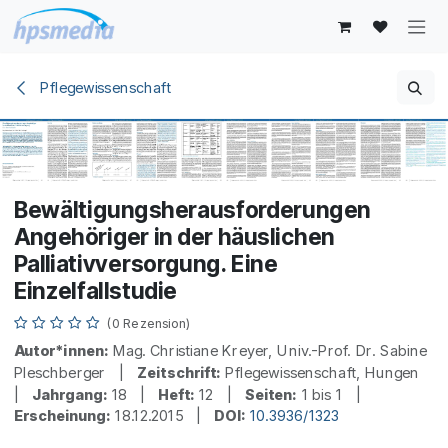
Zum Inhalt springen
Pflegewissenschaft
Bewältigungsherausforderungen
Angehöriger in der häuslichen
Palliativversorgung. Eine
Einzelfallstudie
(0 Rezension)
Autor*innen:
Mag. Christiane Kreyer, Univ.-Prof. Dr. Sabine
Pleschberger |
Zeitschrift:
Pflegewissenschaft, Hungen
|
Jahrgang:
18 |
Heft:
12 |
Seiten:
1 bis 1 |
Erscheinung:
18.12.2015 |
DOI:
10.3936/1323