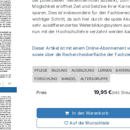
der potenziellen TeilnehmerInnen auswirkt, zum 
Möglichkeit eröffnet Zeit und Geld bei ihrer Karr
sparen. Dies ist insbesondere für den Fachbereic
wichtiger Schritt, da sich hier durch die späte A
sehr ausdifferenziertes Weiterbildungssystem aus
nun mit der Hochschullehre verzahnt werden ka
Dieser Artikel ist mit einem Online-Abonnement v
sowie über die Rechercheoberfläche der Fachzeit
PFLEGE
BILDUNG
AUSBILDUNG
LERNEN
BAYERN
FORSCHUNG
WANDEL
ALTERSGRUPPE
19,95
€
Preis
(inkl. Ste
In den Warenkorb
Auf die Wunschliste