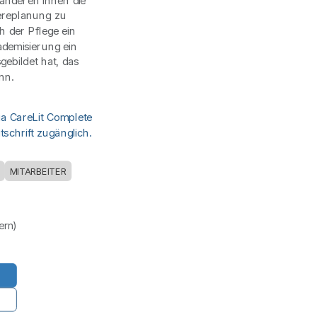
anderen ihnen die
iereplanung zu
h der Pflege ein
kademisierung ein
gebildet hat, das
nn.
ia CareLit Complete
schrift zugänglich.
MITARBEITER
uern)