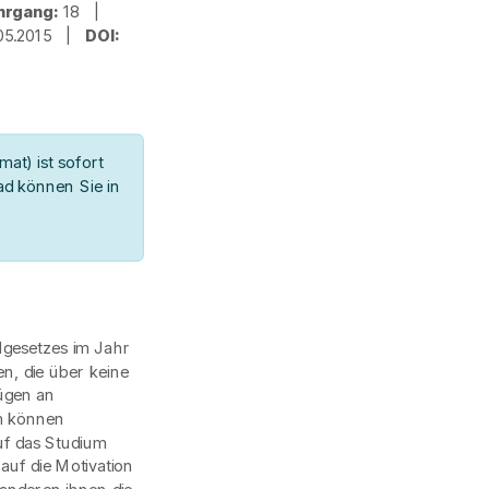
hrgang:
18 |
05.2015 |
DOI:
at) ist sofort
d können Sie in
lgesetzes im Jahr
n, die über keine
ügen an
m können
f das Studium
auf die Motivation