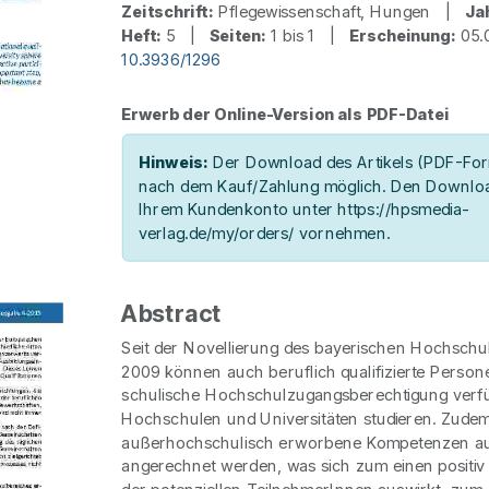
Zeitschrift:
Pflegewissenschaft, Hungen |
Ja
Heft:
5 |
Seiten:
1 bis 1 |
Erscheinung:
05.
10.3936/1296
Erwerb der Online-Version als PDF-Datei
Hinweis:
Der Download des Artikels (PDF-Form
nach dem Kauf/Zahlung möglich. Den Downloa
Ihrem Kundenkonto unter https://hpsmedia-
verlag.de/my/orders/ vornehmen.
Abstract
Seit der Novellierung des bayerischen Hochschu
2009 können auch beruflich qualifizierte Persone
schulische Hochschulzugangsberechtigung verf
Hochschulen und Universitäten studieren. Zude
außerhochschulisch erworbene Kompetenzen au
angerechnet werden, was sich zum einen positiv 