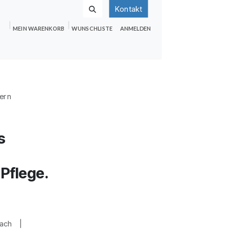
Kontakt
MEIN WARENKORB
WUNSCHLISTE
ANMELDEN
nden
Shop
Hilfe
Jobs
yern
s
 Pflege.
udach |