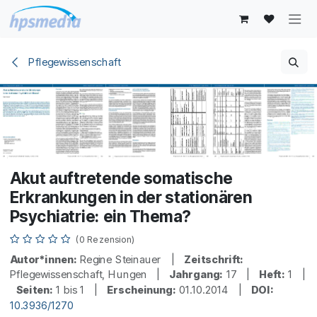
Zum Inhalt springen
Pflegewissenschaft
Akut auftretende somatische
Erkrankungen in der stationären
Psychiatrie: ein Thema?
(0 Rezension)
Autor*innen:
Regine Steinauer |
Zeitschrift:
Pflegewissenschaft, Hungen |
Jahrgang:
17 |
Heft:
1 |
Seiten:
1 bis 1 |
Erscheinung:
01.10.2014 |
DOI:
10.3936/1270