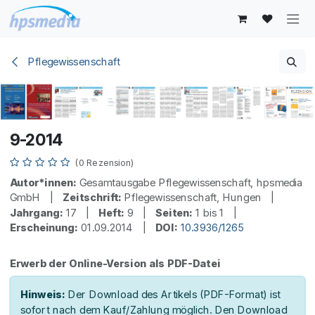
Zum Inhalt springen
Pflegewissenschaft
9-2014
(0 Rezension)
Autor*innen:
Gesamtausgabe Pflegewissenschaft, hpsmedia
GmbH |
Zeitschrift:
Pflegewissenschaft, Hungen |
Jahrgang:
17 |
Heft:
9 |
Seiten:
1 bis 1 |
Erscheinung:
01.09.2014 |
DOI:
10.3936/1265
Erwerb der Online-Version als PDF-Datei
Hinweis:
Der Download des Artikels (PDF-Format) ist
sofort nach dem Kauf/Zahlung möglich. Den Download