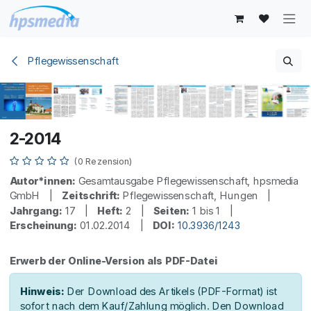
Zum Inhalt springen
Pflegewissenschaft
2-2014
(0 Rezension)
Autor*innen:
Gesamtausgabe Pflegewissenschaft, hpsmedia
GmbH |
Zeitschrift:
Pflegewissenschaft, Hungen |
Jahrgang:
17 |
Heft:
2 |
Seiten:
1 bis 1 |
Erscheinung:
01.02.2014 |
DOI:
10.3936/1243
Erwerb der Online-Version als PDF-Datei
Hinweis:
Der Download des Artikels (PDF-Format) ist
sofort nach dem Kauf/Zahlung möglich. Den Download