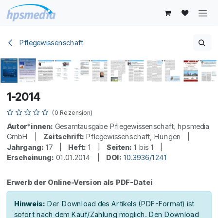
Zum Inhalt springen
Pflegewissenschaft
1-2014
(0 Rezension)
Autor*innen:
Gesamtausgabe Pflegewissenschaft, hpsmedia
GmbH |
Zeitschrift:
Pflegewissenschaft, Hungen |
Jahrgang:
17 |
Heft:
1 |
Seiten:
1 bis 1 |
Erscheinung:
01.01.2014 |
DOI:
10.3936/1241
Erwerb der Online-Version als PDF-Datei
Hinweis:
Der Download des Artikels (PDF-Format) ist
sofort nach dem Kauf/Zahlung möglich. Den Download