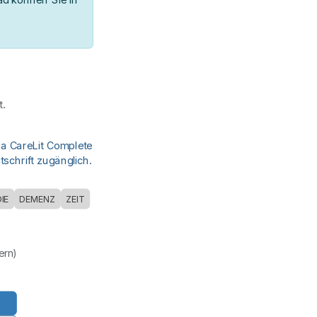
.
ia CareLit Complete
schrift zugänglich.
IE
DEMENZ
ZEIT
uern)