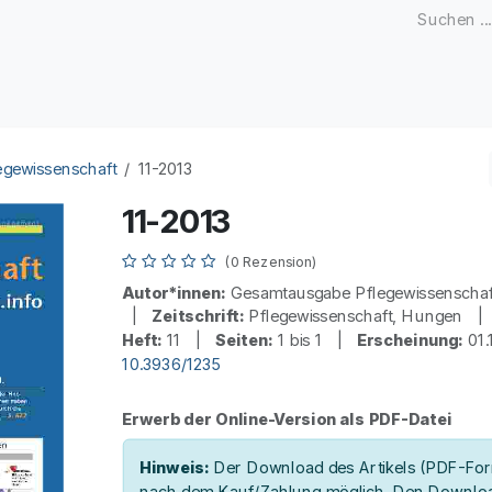
Zeitschriften
Open Access
Kongresse
Firmenku
egewissenschaft
11-2013
11-2013
(0 Rezension)
Autor*innen:
Gesamtausgabe Pflegewissenscha
|
Zeitschrift:
Pflegewissenschaft, Hungen 
Heft:
11 |
Seiten:
1 bis 1 |
Erscheinung:
01.
10.3936/1235
Erwerb der Online-Version als PDF-Datei
Hinweis:
Der Download des Artikels (PDF-Form
nach dem Kauf/Zahlung möglich. Den Downloa