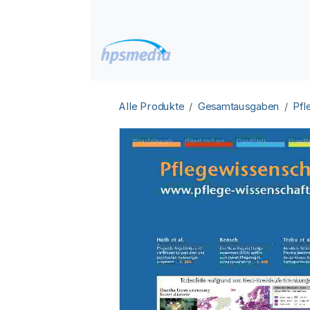
Zum Inhalt springen
Home
Datenbanken
Alle Produkte
Gesamtausgaben
Pfl