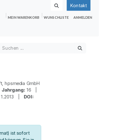
Kontakt
MEIN WARENKORB
WUNSCHLISTE
ANMELDEN
nden
Shop
Hilfe
Jobs
ft, hpsmedia GmbH
|
Jahrgang:
16 |
11.2013 |
DOI:
at) ist sofort
d können Sie in