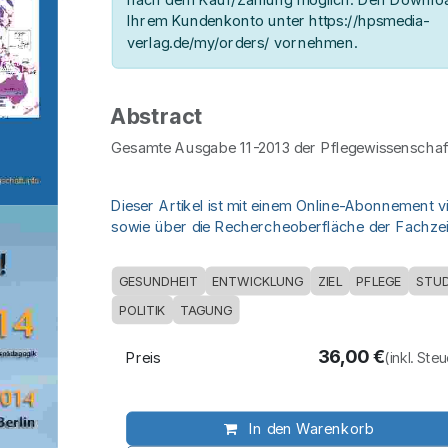
Ihrem Kundenkonto unter https://hpsmedia-
verlag.de/my/orders/ vornehmen.
Abstract
Gesamte Ausgabe 11-2013 der Pflegewissenschaft
Dieser Artikel ist mit einem Online-Abonnement v
sowie über die Rechercheoberfläche der Fachzeit
GESUNDHEIT
ENTWICKLUNG
ZIEL
PFLEGE
STUD
POLITIK
TAGUNG
36,00
€
Preis
(inkl. Ste
In den Warenkorb