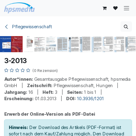
Zum Inhalt springen
Pflegewissenschaft
3-2013
(0 Rezension)
Autor*innen:
Gesamtausgabe Pflegewissenschaft, hpsmedia
GmbH |
Zeitschrift:
Pflegewissenschaft, Hungen |
Jahrgang:
16 |
Heft:
3 |
Seiten:
1 bis 1 |
Erscheinung:
01.03.2013 |
DOI:
10.3936/1201
Erwerb der Online-Version als PDF-Datei
Hinweis:
Der Download des Artikels (PDF-Format) ist
sofort nach dem Kauf/Zahlung möglich. Den Download