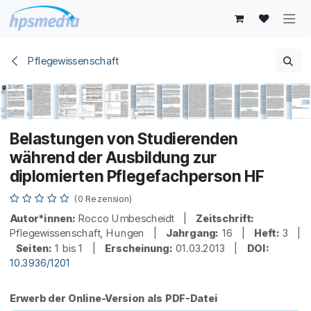
Zum Inhalt springen
Pflegewissenschaft
Belastungen von Studierenden
während der Ausbildung zur
diplomierten Pflegefachperson HF
(0 Rezension)
Autor*innen:
Rocco Umbescheidt |
Zeitschrift:
Pflegewissenschaft, Hungen |
Jahrgang:
16 |
Heft:
3 |
Seiten:
1 bis 1 |
Erscheinung:
01.03.2013 |
DOI:
10.3936/1201
Erwerb der Online-Version als PDF-Datei