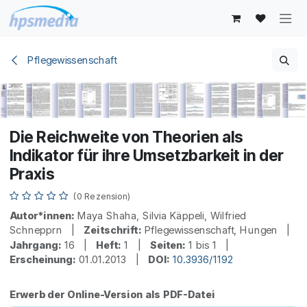
Zum Inhalt springen
Pflegewissenschaft
Die Reichweite von Theorien als
Indikator für ihre Umsetzbarkeit in der
Praxis
(0 Rezension)
Autor*innen:
Maya Shaha, Silvia Käppeli, Wilfried
Schnepprn |
Zeitschrift:
Pflegewissenschaft, Hungen |
Jahrgang:
16 |
Heft:
1 |
Seiten:
1 bis 1 |
Erscheinung:
01.01.2013 |
DOI:
10.3936/1192
Erwerb der Online-Version als PDF-Datei