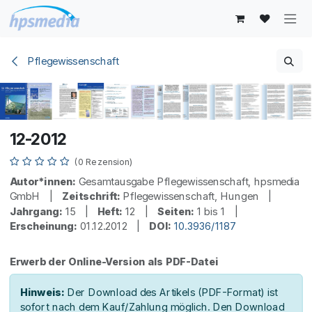
Zum Inhalt springen
Pflegewissenschaft
12-2012
(0 Rezension)
Autor*innen:
Gesamtausgabe Pflegewissenschaft, hpsmedia
GmbH |
Zeitschrift:
Pflegewissenschaft, Hungen |
Jahrgang:
15 |
Heft:
12 |
Seiten:
1 bis 1 |
Erscheinung:
01.12.2012 |
DOI:
10.3936/1187
Erwerb der Online-Version als PDF-Datei
Hinweis:
Der Download des Artikels (PDF-Format) ist
sofort nach dem Kauf/Zahlung möglich. Den Download