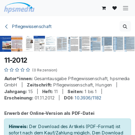
Zum Inhalt springen
Pflegewissenschaft
11-2012
(0 Rezension)
Autor*innen:
Gesamtausgabe Pflegewissenschaft, hpsmedia
GmbH |
Zeitschrift:
Pflegewissenschaft, Hungen |
Jahrgang:
15 |
Heft:
11 |
Seiten:
1 bis 1 |
Erscheinung:
01.11.2012 |
DOI:
10.3936/1182
Erwerb der Online-Version als PDF-Datei
Hinweis:
Der Download des Artikels (PDF-Format) ist
sofort nach dem Kauf/Zahlung möglich. Den Download