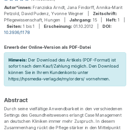
Autor*innen:
Franziska Arndt, Jana Findorff, Annika-Marit
Petzold, David Pudenz, Yvonne Wegner |
Zeitschrift:
Pflegewissenschaft, Hungen |
Jahrgang:
15 |
Heft:
1 |
Seiten:
1 bis 1 |
Erscheinung:
01.10.2012 |
DOI:
10.3936/1178
Erwerb der Online-Version als PDF-Datei
Hinweis:
Der Download des Artikels (PDF-Format) ist
sofort nach dem Kauf/Zahlung möglich. Den Download
können Sie in Ihrem Kundenkonto unter
https://hpsmedia-verlag.de/my/orders/ vornehmen.
Abstract
Durch seine vielfältige Anwendbarkeit in den verschiedenen
Settings des Gesundheitswesens erlangt Case Management
an deutschen Kliniken immer mehr Zuspruch. In diesem
Zusammenhang rückt die Pflege stärker in den Mittelpunkt