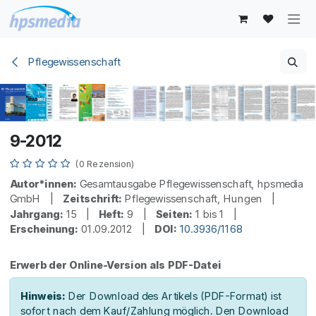
Zum Inhalt springen
Pflegewissenschaft
9-2012
(0 Rezension)
Autor*innen:
Gesamtausgabe Pflegewissenschaft, hpsmedia
GmbH |
Zeitschrift:
Pflegewissenschaft, Hungen |
Jahrgang:
15 |
Heft:
9 |
Seiten:
1 bis 1 |
Erscheinung:
01.09.2012 |
DOI:
10.3936/1168
Erwerb der Online-Version als PDF-Datei
Hinweis:
Der Download des Artikels (PDF-Format) ist
sofort nach dem Kauf/Zahlung möglich. Den Download