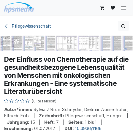
Zum Inhalt springen
Pflegewissenschaft
Der Einfluss von Chemotherapie auf die
gesundheitsbezogene Lebensqualität
von Menschen mit onkologischen
Erkrankungen - Eine systematische
Literaturübersicht
(0 Rezension)
Autor*innen:
Sylvia Z’Brun Schnyder, Dietmar Ausserhofer,
Elfriede Fritz |
Zeitschrift:
Pflegewissenschaft, Hungen |
Jahrgang:
15 |
Heft:
7 |
Seiten:
1 bis 1 |
Erscheinung:
01.07.2012 |
DOI:
10.3936/1166