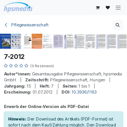
Zum Inhalt springen
Pflegewissenschaft
7-2012
(0 Rezension)
Autor*innen:
Gesamtausgabe Pflegewissenschaft, hpsmedia
GmbH |
Zeitschrift:
Pflegewissenschaft, Hungen |
Jahrgang:
15 |
Heft:
7 |
Seiten:
1 bis 1 |
Erscheinung:
01.07.2012 |
DOI:
10.3936/1163
Erwerb der Online-Version als PDF-Datei
Hinweis:
Der Download des Artikels (PDF-Format) ist
sofort nach dem Kauf/Zahlung möglich. Den Download