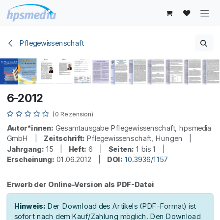
Zum Inhalt springen
Pflegewissenschaft
6-2012
(0 Rezension)
Autor*innen:
Gesamtausgabe Pflegewissenschaft, hpsmedia
GmbH |
Zeitschrift:
Pflegewissenschaft, Hungen |
Jahrgang:
15 |
Heft:
6 |
Seiten:
1 bis 1 |
Erscheinung:
01.06.2012 |
DOI:
10.3936/1157
Erwerb der Online-Version als PDF-Datei
Hinweis:
Der Download des Artikels (PDF-Format) ist
sofort nach dem Kauf/Zahlung möglich. Den Download