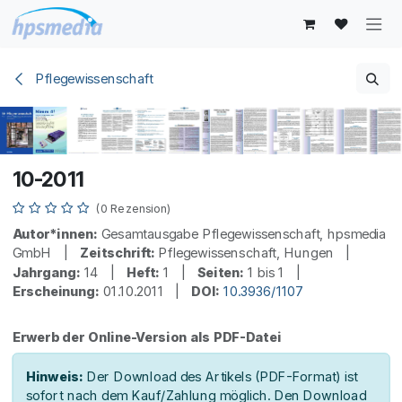
Zum Inhalt springen
Pflegewissenschaft
10-2011
(0 Rezension)
Autor*innen:
Gesamtausgabe Pflegewissenschaft, hpsmedia
GmbH |
Zeitschrift:
Pflegewissenschaft, Hungen |
Jahrgang:
14 |
Heft:
1 |
Seiten:
1 bis 1 |
Erscheinung:
01.10.2011 |
DOI:
10.3936/1107
Erwerb der Online-Version als PDF-Datei
Hinweis:
Der Download des Artikels (PDF-Format) ist
sofort nach dem Kauf/Zahlung möglich. Den Download