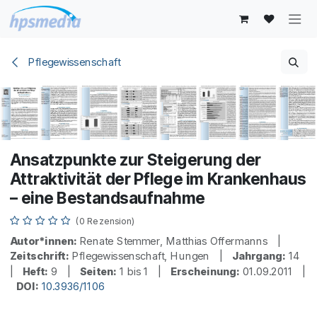
Zum Inhalt springen
Pflegewissenschaft
Ansatzpunkte zur Steigerung der
Attraktivität der Pflege im Krankenhaus
– eine Bestandsaufnahme
(0 Rezension)
Autor*innen:
Renate Stemmer, Matthias Offermanns |
Zeitschrift:
Pflegewissenschaft, Hungen |
Jahrgang:
14
|
Heft:
9 |
Seiten:
1 bis 1 |
Erscheinung:
01.09.2011 |
DOI:
10.3936/1106