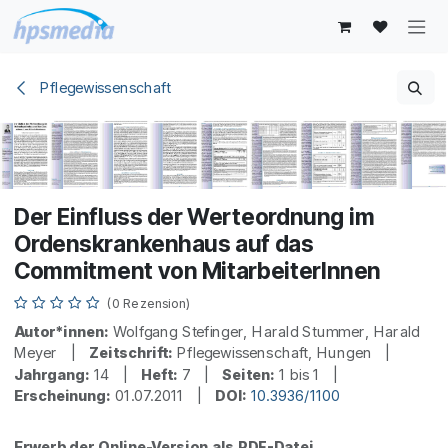
Zum Inhalt springen
Pflegewissenschaft
Der Einfluss der Werteordnung im
Ordenskrankenhaus auf das
Commitment von MitarbeiterInnen
(0 Rezension)
Autor*innen:
Wolfgang Stefinger, Harald Stummer, Harald
Meyer |
Zeitschrift:
Pflegewissenschaft, Hungen |
Jahrgang:
14 |
Heft:
7 |
Seiten:
1 bis 1 |
Erscheinung:
01.07.2011 |
DOI:
10.3936/1100
Erwerb der Online-Version als PDF-Datei