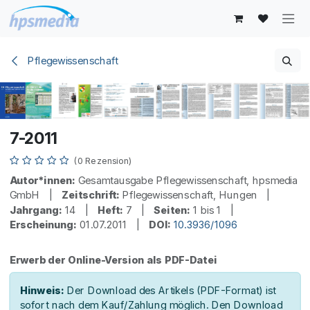
Zum Inhalt springen
Pflegewissenschaft
7-2011
(0 Rezension)
Autor*innen:
Gesamtausgabe Pflegewissenschaft, hpsmedia
GmbH |
Zeitschrift:
Pflegewissenschaft, Hungen |
Jahrgang:
14 |
Heft:
7 |
Seiten:
1 bis 1 |
Erscheinung:
01.07.2011 |
DOI:
10.3936/1096
Erwerb der Online-Version als PDF-Datei
Hinweis:
Der Download des Artikels (PDF-Format) ist
sofort nach dem Kauf/Zahlung möglich. Den Download