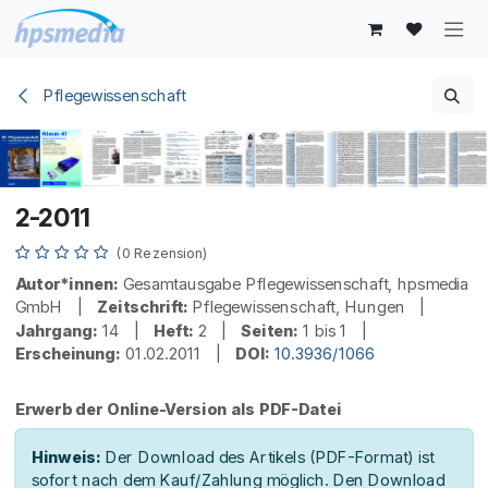
Zum Inhalt springen
Pflegewissenschaft
2-2011
(0 Rezension)
Autor*innen:
Gesamtausgabe Pflegewissenschaft, hpsmedia
GmbH |
Zeitschrift:
Pflegewissenschaft, Hungen |
Jahrgang:
14 |
Heft:
2 |
Seiten:
1 bis 1 |
Erscheinung:
01.02.2011 |
DOI:
10.3936/1066
Erwerb der Online-Version als PDF-Datei
Hinweis:
Der Download des Artikels (PDF-Format) ist
sofort nach dem Kauf/Zahlung möglich. Den Download