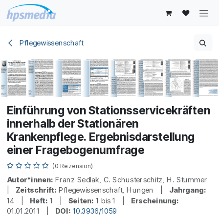
Zum Inhalt springen
Pflegewissenschaft
Einführung von Stationsservicekräften
innerhalb der Stationären
Krankenpflege. Ergebnisdarstellung
einer Fragebogenumfrage
(0 Rezension)
Autor*innen:
Franz Sedlak, C. Schusterschitz, H. Stummer
|
Zeitschrift:
Pflegewissenschaft, Hungen |
Jahrgang:
14 |
Heft:
1 |
Seiten:
1 bis 1 |
Erscheinung:
01.01.2011 |
DOI:
10.3936/1059