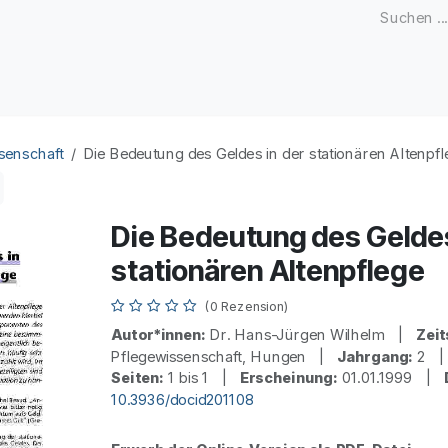
Zeitschriften
Open Access
Kongresse
Firmenku
senschaft
Die Bedeutung des Geldes in der stationären Altenpfl
Die Bedeutung des Geldes
stationären Altenpflege
(0 Rezension)
Autor*innen:
Dr. Hans-Jürgen Wilhelm |
Zeit
Pflegewissenschaft, Hungen |
Jahrgang:
2 
Seiten:
1 bis 1 |
Erscheinung:
01.01.1999 |
10.3936/docid201108