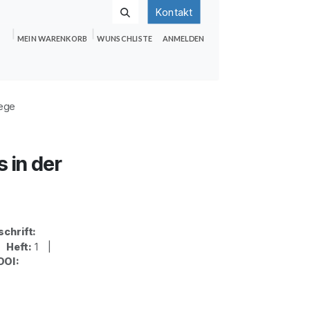
Kontakt
MEIN WARENKORB
WUNSCHLISTE
ANMELDEN
nden
Shop
Hilfe
Jobs
ege
 in der
schrift:
|
Heft:
1 |
DOI: