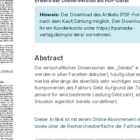
Erwerb der Online-Version als PDF-Datei
Hinweis:
Der Download des Artikels (PDF-Form
nach dem Kauf/Zahlung möglich. Den Downloa
Ihrem Kundenkonto unter https://hpsmedia-
verlag.de/my/orders/ vornehmen.
Abstract
Die wirtschaftlichen Dimensionen des „Geldes" in
werden in allen Facetten diskutiert, häufig über
hierbei allerdings die ebenfalls sehr wichtigen soz
Komponenten des Faktors Geld. Aufgrund der Ta
jemand für eine bestimmte Leistung Geld zahlt, is
Situation eigentlich bereits vordefiniert.
Dieser Artikel ist mit einem Online-Abonnement v
sowie über die Rechercheoberfläche der Fachzeit