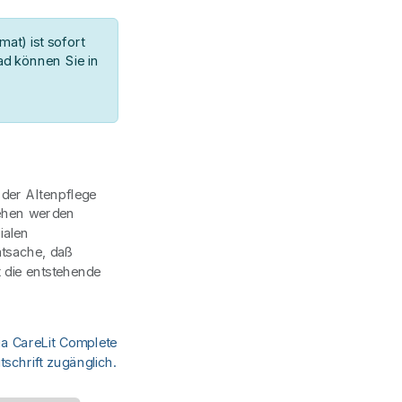
at) ist sofort
d können Sie in
 der Altenpflege
sehen werden
ialen
tsache, daß
t die entstehende
ia CareLit Complete
schrift zugänglich.