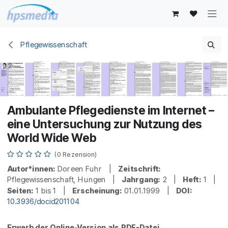
Zum Inhalt springen
Pflegewissenschaft
Ambulante Pflegedienste im Internet –
eine Untersuchung zur Nutzung des
World Wide Web
(0 Rezension)
Autor*innen:
Doreen Fuhr |
Zeitschrift:
Pflegewissenschaft, Hungen |
Jahrgang:
2 |
Heft:
1 |
Seiten:
1 bis 1 |
Erscheinung:
01.01.1999 |
DOI:
10.3936/docid201104
Erwerb der Online-Version als PDF-Datei