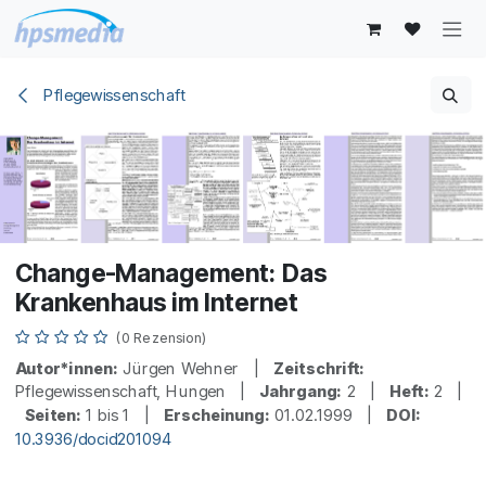
Zum Inhalt springen
Pflegewissenschaft
Change-Management: Das
Krankenhaus im Internet
(0 Rezension)
Autor*innen:
Jürgen Wehner |
Zeitschrift:
Pflegewissenschaft, Hungen |
Jahrgang:
2 |
Heft:
2 |
Seiten:
1 bis 1 |
Erscheinung:
01.02.1999 |
DOI:
10.3936/docid201094