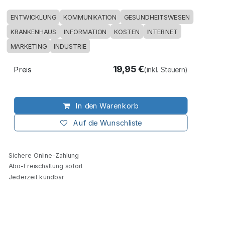
ENTWICKLUNG
KOMMUNIKATION
GESUNDHEITSWESEN
KRANKENHAUS
INFORMATION
KOSTEN
INTERNET
MARKETING
INDUSTRIE
19,95
€
Preis
(inkl. Steuern)
In den Warenkorb
Auf die Wunschliste
Sichere Online-Zahlung
Abo-Freischaltung sofort
Jederzeit kündbar