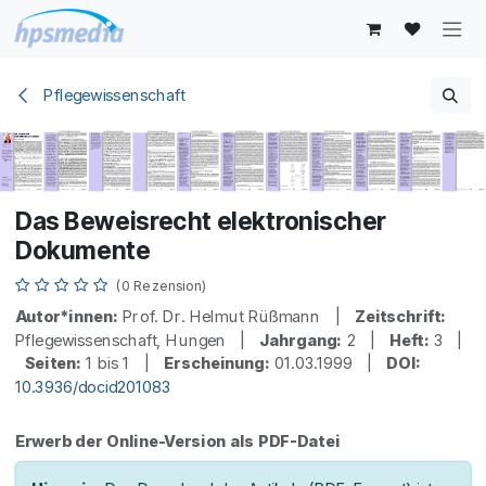
Zum Inhalt springen
Pflegewissenschaft
Das Beweisrecht elektronischer
Dokumente
(0 Rezension)
Autor*innen:
Prof. Dr. Helmut Rüßmann |
Zeitschrift:
Pflegewissenschaft, Hungen |
Jahrgang:
2 |
Heft:
3 |
Seiten:
1 bis 1 |
Erscheinung:
01.03.1999 |
DOI:
10.3936/docid201083
Erwerb der Online-Version als PDF-Datei