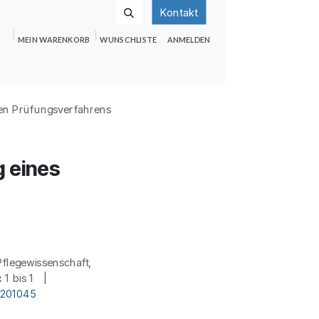
Kontakt
MEIN WARENKORB
WUNSCHLISTE
ANMELDEN
nden
Shop
Hilfe
Jobs
hen Prüfungsverfahrens
g eines
flegewissenschaft,
:
1 bis 1 |
d201045