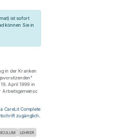
at) ist sofort
d können Sie in
ng in der Kranken
gsvorsitzenden"
9. April 1999 in
r Arbeitsgemeinsc
ia CareLit Complete
schrift zugänglich.
RICULUM
LEHRER