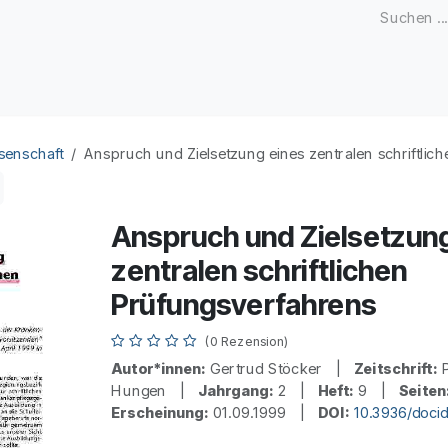
Zeitschriften
Open Access
Kongresse
Firmenku
senschaft
Anspruch und Zielsetzung eines zentralen schriftlic
Anspruch und Zielsetzun
zentralen schriftlichen
Prüfungsverfahrens
(0 Rezension)
Autor*innen:
Gertrud Stöcker |
Zeitschrift:
P
Hungen |
Jahrgang:
2 |
Heft:
9 |
Seiten
Erscheinung:
01.09.1999 |
DOI:
10.3936/doci