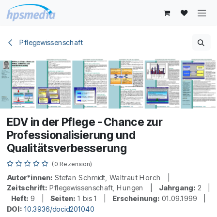
Zum Inhalt springen
Pflegewissenschaft
EDV in der Pflege - Chance zur
Professionalisierung und
Qualitätsverbesserung
(0 Rezension)
Autor*innen:
Stefan Schmidt, Waltraut Horch |
Zeitschrift:
Pflegewissenschaft, Hungen |
Jahrgang:
2 |
Heft:
9 |
Seiten:
1 bis 1 |
Erscheinung:
01.09.1999 |
DOI:
10.3936/docid201040