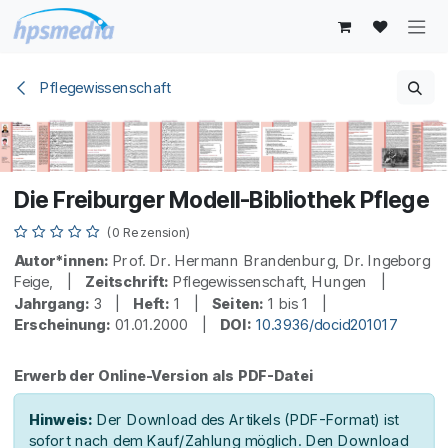
Zum Inhalt springen
Pflegewissenschaft
Die Freiburger Modell-Bibliothek Pflege
(0 Rezension)
Autor*innen:
Prof. Dr. Hermann Brandenburg, Dr. Ingeborg
Feige, |
Zeitschrift:
Pflegewissenschaft, Hungen |
Jahrgang:
3 |
Heft:
1 |
Seiten:
1 bis 1 |
Erscheinung:
01.01.2000 |
DOI:
10.3936/docid201017
Erwerb der Online-Version als PDF-Datei
Hinweis:
Der Download des Artikels (PDF-Format) ist
sofort nach dem Kauf/Zahlung möglich. Den Download